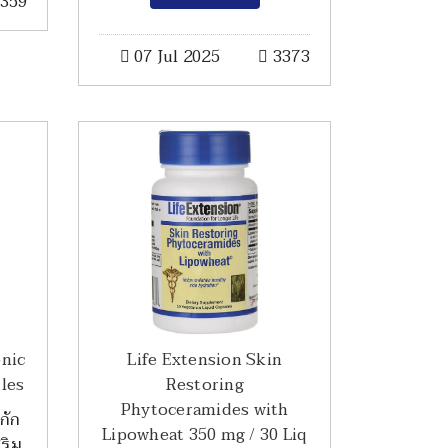
359
07 Jul 2025
3373
onic
Life Extension Skin
les
Restoring
Phytoceramides with
กัก
Lipowheat 350 mg / 30 Liq
สริม