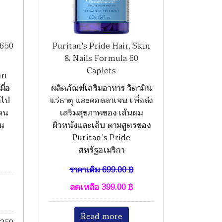
 650
Puritan's Pride Hair, Skin
& Nails Formula 60
Caplets
อย
ื่อ
ผลิตภัณฑ์เสริมอาหาร วิตามิน
ำไป
แร่ธาตุ และคอลลาเจน เพื่อส่ง
เจน
เสริมสุขภาพของ เส้นผม
ิน
ผิวหนังและเล็บ ตามสูตรของ
Puritan’s Pride
สหรัฐอเมริกา
ราคาเดิม
699.00
฿
ลดเหลือ
399.00
฿
Read more