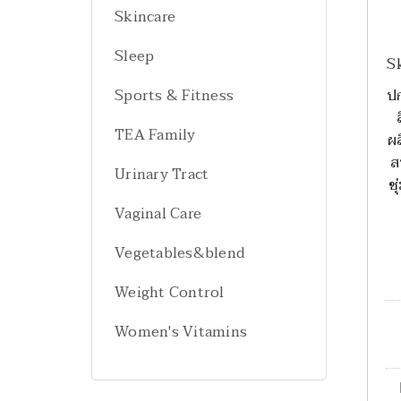
Skincare
Sleep
S
ปก
Sports & Fitness
TEA Family
ผล
ส
Urinary Tract
ช
Vaginal Care
Vegetables&blend
Weight Control
Women's Vitamins