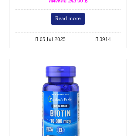
ลดเหลือ
245.00
฿
Read more
05 Jul 2025
3914