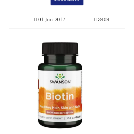
01 Jun 2017
3408