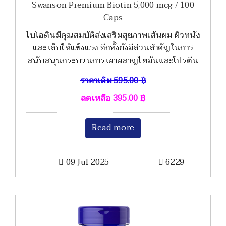
Swanson Premium Biotin 5,000 mcg / 100
Caps
ไบโอตินมีคุณสมบัติส่งเสริมสุขภาพเส้นผม ผิวหนัง
และเล็บให้แข็งแรง อีกทั้งยังมีส่วนสำคัญในการ
สนับสนุนกระบวนการเผาผลาญไขมันและโปรตีน
ราคาเดิม
595.00
฿
ลดเหลือ
395.00
฿
Read more
09 Jul 2025
6229