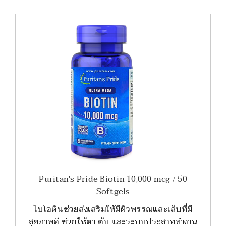
Puritan's Pride Biotin 10,000 mcg / 50
Softgels
ไบโอตินช่วยส่งเสริมให้มีผิวพรรณและเล็บที่มี
สุขภาพดี ช่วยให้ตา ตับ และระบบประสาททำงาน