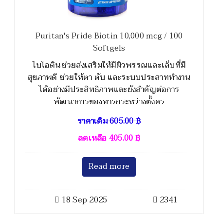
Puritan's Pride Biotin 10,000 mcg / 100
Softgels
ไบโอตินช่วยส่งเสริมให้มีผิวพรรณและเล็บที่มี
สุขภาพดี ช่วยให้ตา ตับ และระบบประสาททำงาน
ได้อย่างมีประสิทธิภาพและยังสำคัญต่อการ
พัฒนาการของทารกระหว่างตั้งคร
ราคาเดิม
605.00
฿
ลดเหลือ
405.00
฿
Read more
18 Sep 2025
2341