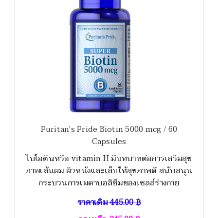
Puritan's Pride Biotin 5000 mcg / 60
Capsules
ไบโอตินหรือ vitamin H มีบทบาทต่อการเสริมสุข
ภาพเส้นผม ผิวหนังและเล็บให้สุขภาพดี สนับสนุน
กระบวนการเมตาบอลิซึมของเซลล์ร่างกาย
ราคาเดิม
445.00
฿