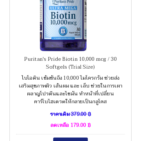
Puritan's Pride Biotin 10,000 mcg / 30
Softgels (Trial Size)
ไบโอติน เข้มข้นถึง 10,000 ไมโครกรัม ช่วยส่ง
เสริมสุขภาพผิว เส้นผม และ เล็บ ช่วยในการเผา
ผลาญโปรตีนและไขมัน ทำหน้าที่เปลี่ยน
คาร์โบไฮเดรตให้กลายเป็นกลูโคส
ราคาเดิม
379.00
฿
ลดเหลือ
179.00
฿