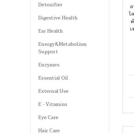
Detoxifier
อ
โค
Digestive Health
ต
เ
Ear Health
Energy&Metabolism
Support
Enzymes
Essential Oil
External Use
E - Vitamins
Eye Care
Hair Care