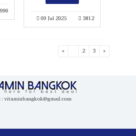
996
09 Jul 2025
3812
«
1
2
3
»
vitaminbangkok@gmail.com