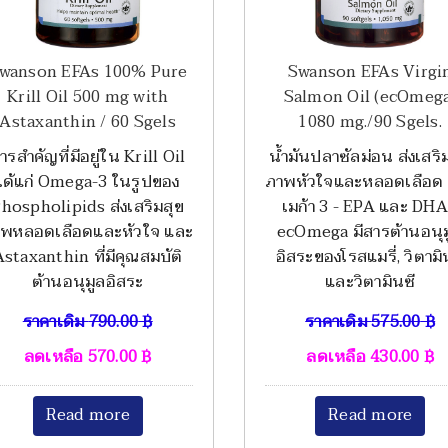
wanson EFAs 100% Pure
Swanson EFAs Virgi
Krill Oil 500 mg with
Salmon Oil (ecOmeg
Astaxanthin / 60 Sgels
1080 mg./90 Sgels.
ารสำคัญที่มีอยู่ใน Krill Oil
น้ำมันปลาซัลม่อน ส่งเสริ
ได้แก่ Omega-3 ในรูปของ
ภาพหัวใจและหลอดเลือด 
hospholipids ส่งเสริมสุข
เมก้า 3 - EPA และ DHA
าพหลอดเลือดและหัวใจ และ
ecOmega มีสารต้านอนุม
Astaxanthin ที่มีคุณสมบัติ
อิสระของโรสแมรี่, วิตามิ
ต้านอนุมูลอิสระ
และวิตามินซี
ราคาเดิม
790.00
฿
ราคาเดิม
575.00
฿
ลดเหลือ
570.00
฿
ลดเหลือ
430.00
฿
Read more
Read more