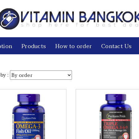
tion
Products
How to order
Contact Us
by :