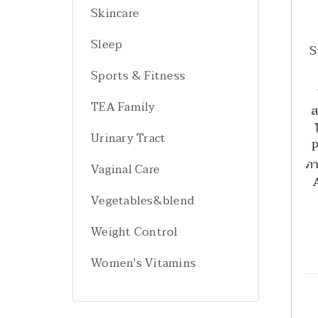
Skincare
Sleep
S
Sports & Fitness
TEA Family
ส
Urinary Tract
P
ภ
Vaginal Care
Vegetables&blend
Weight Control
Women's Vitamins