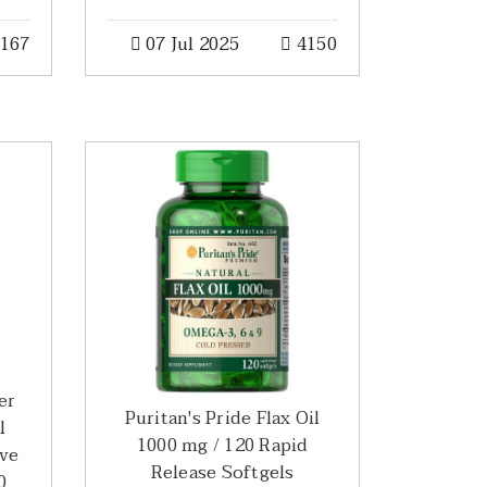
167
07 Jul 2025
4150
er
Puritan's Pride Flax Oil
l
1000 mg / 120 Rapid
ive
Release Softgels
0