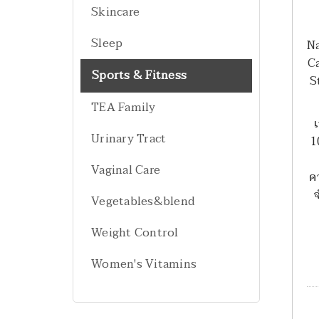
Skincare
Sleep
Na
C
Sports & Fitness
S
TEA Family
Urinary Tract
1
Vaginal Care
ค
จ
Vegetables&blend
Weight Control
Women's Vitamins