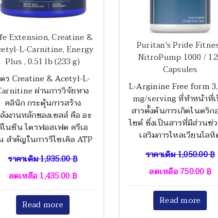
ife Extension, Creatine &
Puritan's Pride Fitne
etyl-L-Carnitine, Energy
NitroPump 1000 / 12
Plus , 0.51 lb (233 g)
Capsules
ูตร Creatine & Acetyl-L-
L-Arginine Free form 3
Carnitine ผ่านการวิจัยทาง
mg/serving ที่ทำหน้าที่เ
คลินิก กระตุ้นการสร้าง
สารตั้งต้นการเกิดไนตริก
ลังงานหลักของเซลล์ คือ อะ
ไซด์ ซึ่งเป็นสารที่มีส่วนช่
ดีโนซีน ไตรฟอสเฟต ครีเอ
เสริมการไหลเวียนโลหิ
ีน สำคัญในการรีไซเคิล ATP
ราคาเดิม
1,050.00
฿
ราคาเดิม
1,935.00
฿
ลดเหลือ
750.00
฿
ลดเหลือ
1,435.00
฿
Read more
Read more