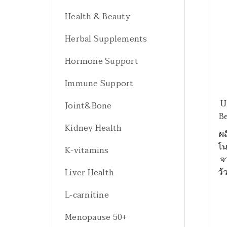
Health & Beauty
Herbal Supplements
Hormone Support
Immune Support
U
Joint&Bone
B
Kidney Health
ผล
โน
K-vitamins
จ
วั
Liver Health
L-carnitine
Menopause 50+