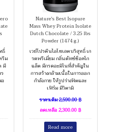
Zero
Nature's Best Isopure
late
Mass Whey Protein Isolate
s
Dutch Chocolate / 3.25 lbs
Powder (1474 g.)
ธิ์
เวย์โปรตีนไอโซเลตบริสุทธิ์ เก
ครีม
รดพรีเมี่ยม กลิ่นดัทช์ช็อคโก
 มี
แล็ต มีกรดอะมิโนที่สำคัญใน
าร
การสร้างกล้ามเนื้อในการออก
พอ
กำลังกาย ให้รูปร่างฟิตและ
เฟิร์ม มีวิตามิ
ราคาเดิม
2,590.00
฿
ลดเหลือ
2,300.00
฿
Read more