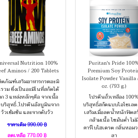
niversal Nutrition 100%
Puritan's Pride 100
eef Aminos / 200 Tablets
Premium Soy Protei
Isolate Powder Vanilla 
ิตภัณฑ์เสริมอาหารกรดอะมิ
oz. (793 g.)
รวม ซึ่งเป็นอะมิโนที่สกัดได้
าก 3 แหล่งหลักๆคือ จากเนื้อ
โปรตีนถั่วเหลือง 100
วบริสุทธิ์ ,โปรตีนอัลบูมินจาก
บริสุทธิ์สกัดแบบไอโซเลต
วัวเข้มข้น และจากตับวัว
เสริมเมื่อลดน้ำหนักฟิตสร
กล้ามเนื้อ ไขมันต่ำ ไม่ม
ราคาเดิม
990.00
฿
คาร์โบไฮเดรต กลิ่นหอมว
ลดเหลือ
770.00
฿
ลา