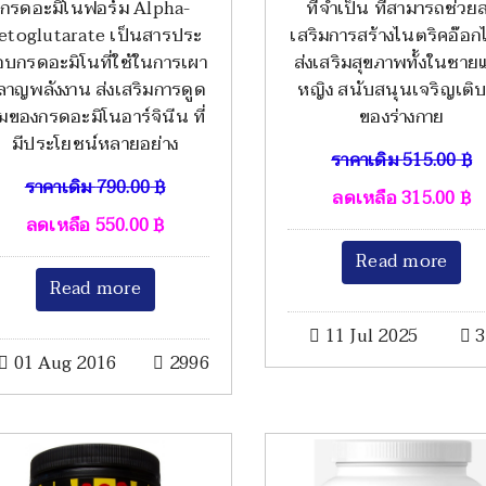
กรดอะมิโนฟอร์ม Alpha-
ที่จำเป็น ที่สามารถช่วยส
etoglutarate เป็นสารประ
เสริมการสร้างไนตริคอ๊อก
อบกรดอะมิโนที่ใช้ในการเผา
ส่งเสริมสุขภาพทั้งในชาย
ลาญพลังงาน ส่งเสริมการดูด
หญิง สนับสนุนเจริญเติ
ึมของกรดอะมิโนอาร์จินีน ที่
ของร่างกาย
มีประโยชน์หลายอย่าง
ราคาเดิม
515.00
฿
ราคาเดิม
790.00
฿
ลดเหลือ
315.00
฿
ลดเหลือ
550.00
฿
Read more
Read more
11 Jul 2025
3
01 Aug 2016
2996