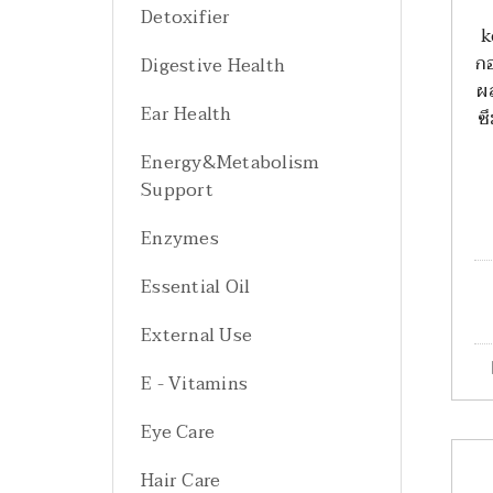
Detoxifier
k
ก
Digestive Health
ผ
Ear Health
ซ
Energy&Metabolism
Support
Enzymes
Essential Oil
External Use
E - Vitamins
Eye Care
Hair Care