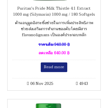
Puritan's Pride Milk Thistle 4:1 Extract
1000 mg (Silymarin) 1000 mg / 180 Softgels
ต้านอนุมูลอิสระซึ่งช่วยในการเพิ่มประสิทธิภาพ
ช่วยส่งเสริมการทำงานของตับ โดยมีสาร
flavanolignans เป็นองค์ประกอบหลัก
ราคาเดิม
940.00
฿
ลดเหลือ
640.00
฿
Read more
06 Nov 2025
4943