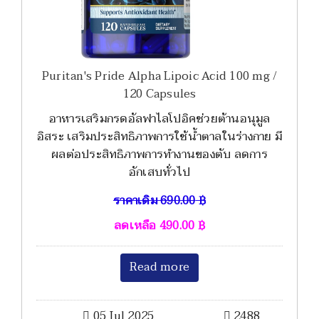
Puritan's Pride Alpha Lipoic Acid 100 mg /
120 Capsules
อาหารเสริมกรดอัลฟาไลโปอิคช่วยต้านอนุมูล
อิสระ เสริมประสิทธิภาพการใช้น้ำตาลในร่างกาย มี
ผลต่อประสิทธิภาพการทำงานของตับ ลดการ
อักเสบทั่วไป
ราคาเดิม
690.00
฿
ลดเหลือ
490.00
฿
Read more
05 Jul 2025
2488