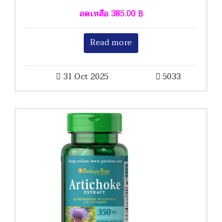
ลดเหลือ
385.00
฿
Read more
31 Oct 2025
5033