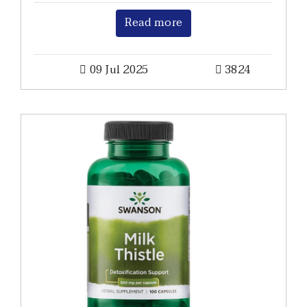
Read more
09 Jul 2025
3824