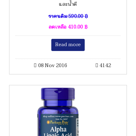
และน้ำดี
ราคาเดิม
590.00
฿
ลดเหลือ
410.00
฿
Read more
08 Nov 2016
4142