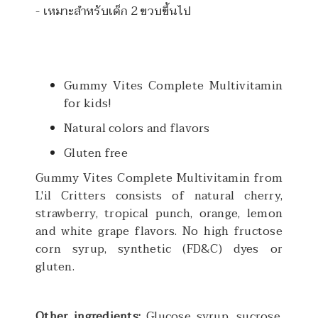
- เหมาะสำหรับเด็ก
2
ขวบขึ้นไป
Gummy Vites Complete Multivitamin
for kids!
Natural colors and flavors
Gluten free
Gummy Vites Complete Multivitamin from
L'il Critters consists of natural cherry,
strawberry, tropical punch, orange, lemon
and white grape flavors. No high fructose
corn syrup, synthetic (FD&C) dyes or
gluten.
Other ingredients:
Glucose syrup, sucrose,