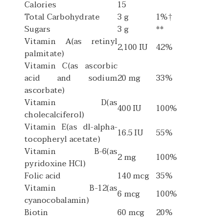
Calories
15
Total Carbohydrate
3 g
1%†
Sugars
3 g
**
Vitamin A
(as retinyl
2,100 IU
42%
palmitate)
Vitamin C
(as ascorbic
acid and sodium
20 mg
33%
ascorbate)
Vitamin D
(as
400 IU
100%
cholecalciferol)
Vitamin E
(as dl-alpha-
16.5 IU
55%
tocopheryl acetate)
Vitamin B-6
(as
2 mg
100%
pyridoxine HCl)
Folic acid
140 mcg
35%
Vitamin B-12
(as
6 mcg
100%
cyanocobalamin)
Biotin
60 mcg
20%