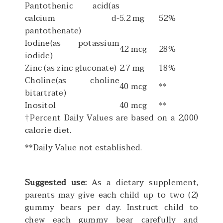
Pantothenic acid
(as
calcium d-
5.2 mg
52%
pantothenate)
Iodine
(as potassium
42 mcg
28%
iodide)
Zinc (as zinc gluconate)
2.7 mg
18%
Choline
(as choline
40 mcg
**
bitartrate)
Inositol
40 mcg
**
†Percent Daily Values are based on a 2,000
calorie diet.
**Daily Value not established.
Suggested use:
As a dietary supplement,
parents may give each child up to two (2)
gummy bears per day. Instruct child to
chew each gummy bear carefully and