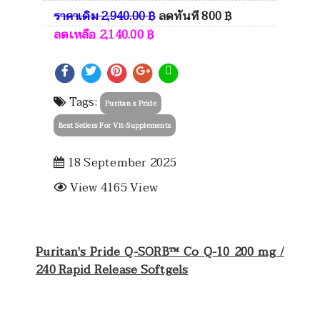
ราคาเดิม
2,940.00
฿
ลดทันที
800
฿
ลดเหลือ
2,140.00
฿
Tags:
Puritan s Pride
Best Sellers For Vit-Supplements
18 September 2025
View 4165 View
Puritan's Pride Q-SORB™ Co Q-10 200 mg /
240 Rapid Release Softgels