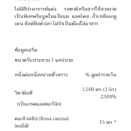
ไม่มีสีปรมาจารย์แต่ง รสชาติหรือสารให้สวยงาม
เป็นพิเศษกันบูดในแป้งนม แลคโตส ถั่วเหลืองกลู
เตน ยีสต์ยีสต์ปลา ไม่จำเป็นต้องใส่อาหาร
ข้อมูลเสริม
ขนาดรับประทาน 1 แคปบาล
หนึ่งต่อหนึ่งหน่วยชั่วคราว
% มูลค่ารายวัน
1,500 มก. (1.5ก.)
วิตามินซี
2,500%
(เป็นกรดแอสคอร์บิก)
ดอกโรสฮิป (Rosa canina)
15 มก. *
(ผลไม้)