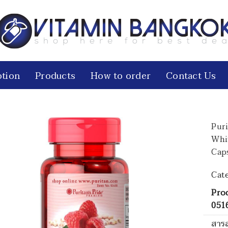
tion
Products
How to order
Contact Us
Pur
Whi
Cap
Cat
Pro
051
สารส