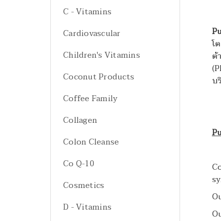
C - Vitamins
Pu
Cardiovascular
โต
Children's Vitamins
ต้
(P
Coconut Products
บร
Coffee Family
Collagen
Pu
Colon Cleanse
Co Q-10
Co
sy
Cosmetics
Ou
D - Vitamins
Ou