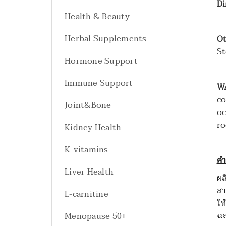
Di
Health & Beauty
Herbal Supplements
Ot
St
Hormone Support
Immune Support
W
co
Joint&Bone
oc
ro
Kidney Health
K-vitamins
คำ
Liver Health
ผล
สา
L-carnitine
ให
ฉล
Menopause 50+