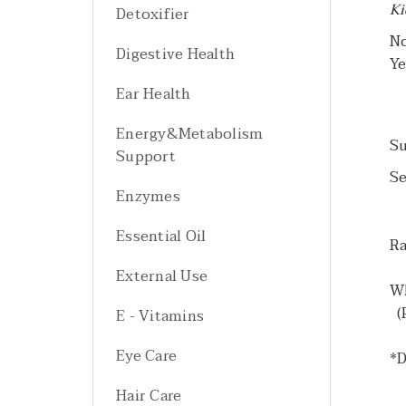
Ki
Detoxifier
No
Digestive Health
Ye
Ear Health
Energy&Metabolism
Su
Support
Se
Enzymes
Essential Oil
Ra
External Use
Wh
(P
E - Vitamins
Eye Care
*D
Hair Care