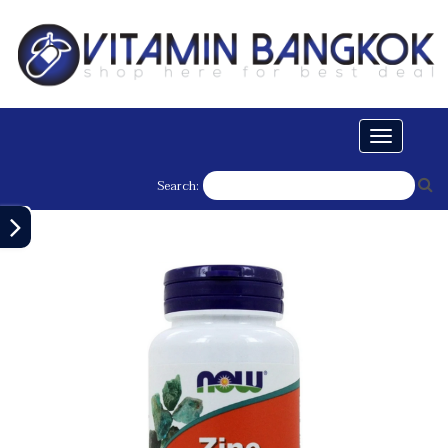
Toggle
navigati
Search: