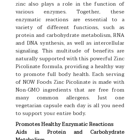
zinc also plays a role in the function of
various enzymes. Together, these
enzymatic reactions are essential to a
variety of different functions, such as
protein and carbohydrate metabolism, RNA
and DNA synthesis, as well as intercellular
signaling. This multitude of benefits are
naturally supported with this powerful Zinc
Picolinate formula, providing a healthy way
to promote full body health. Each serving
of NOW Foods Zinc Picolinate is made with
Non-GMO ingredients that are free from
many common allergens. Just one
vegetarian capsule each day is all you need
to support your entire body.
Promotes Healthy Enzymatic Reactions
Aids in Protein and Carbohydrate
Metabolism