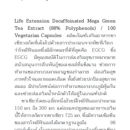
Life Extension Decaffeinated Mega Green
Tea Extract (98% Polyphenols) / 100
Vegetarian Capsules
ผลิตภัณฑ์เสริมอาหารชา
เขียวสกัดที่เต็มไปด้วยสารประกอบจากพืชที่เรียก
ว่าโพลีฟีนอลซึ่งมีลักษณะที่ดีที่สุดคือ EGCG ซึ่ง
EGCG มีคุณสมบัติในการส่งเสริมสุขภาพมากมาย
สนับสนุนการสืบพันธุ์ของเซลล์ที่แข็งแรง ช่วยการ
ทำงานของระบบเผาผลาญของร่างกาย ส่งเสริมสุข
ภาพหัวใจและหลอดเลือด ทั้งยังช่วยปกป้องสุขภาพ
สมอง มีประโยชน์ต่อการทำงานของระบบภูมิคุ้มกัน
และช่วยส่งเสริมน้ำหนักตัวให้อยู่ในเกณฑ์ปกติ
ชาเขียวโดยเฉลี่ยหนึ่งถ้วยมีโพลีฟีนอลประมาณ
150 มก. ถึง 300 มก. แต่ละแคปซูลของอาหารเสริม
นี้ให้สารสกัดจากชาเขียว 725 มก. ซึ่งมีความเข้มข้น
ของสารโพลีฟีนอลได้มาตรฐานสูงถึง 98
เปอร์เซ็นต์ นั่นหมายความว่าคุณจะต้องดื่มชาเขียว