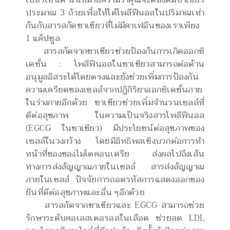
ประมาณ 3 ถ้วยเพื่อให้ได้โพลีฟีนอลในปริมาณเท่า
กันกับสารสกัดชาเขียวที่ไม่มีคาเฟอีนของเราเพียง
1 แค็ปซูล
สารสกัดจากชาเขียวช่วยป้องกันการเกิดออกซิ
เดชั่น : โพลีฟีนอลในชาเขียวสามารถต่อต้าน
อนุมูลอิสระได้โดยตรงและยังช่วยเพิ่มการป้องกัน
ความเครียดของเซลล์จากปฏิกิริยาออกซิเดชั่นภาย
ในร่างกายอีกด้วย ชาเขียวช่วยเพิ่มจำนวนเซลล์ที่
ดีต่อสุขภาพ ในความเป็นจริงสารโพลีฟีนอล
(EGCG ในชาเขียว) มีประโยชน์ต่อสุขภาพของ
เซลล์ในวงกว้าง โดยมีอิทธิพลเชิงบวกต่อการทำ
หน้าที่ของของไมโตคอนเดรีย ส่งผลไปถึงเส้น
ทางการส่งสัญญาณภายในเซลล์ สารส่งสัญญาณ
ภายในเซลล์ ปัจจัยการถอดรหัสการแสดงออกของ
ยีนที่ดีต่อสุขภาพและอื่น ๆอีกด้วย
สารสกัดจากชาเขียวและ EGCG สามารถช่วย
รักษาระดับคอเลสเตอรอลในเลือด ช่วยลด LDL