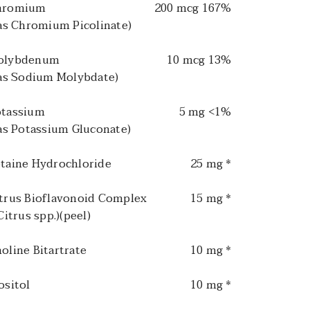
hromium
200 mcg 167%
s Chromium Picolinate)
olybdenum
10 mcg 13%
s Sodium Molybdate)
tassium
5 mg <1%
s Potassium Gluconate)
taine Hydrochloride
25 mg *
trus Bioflavonoid Complex
15 mg *
itrus spp.)(peel)
oline Bitartrate
10 mg *
ositol
10 mg *