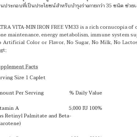
วนประกอบที่เป็นประโยชน์สำหรับบำรุงร่างกายกว่า 35 ชนิด ช่ว
TRA VITA-MIN IRON FREE VM33 is a rich cornucopia of ove
ne maintenance, energy metabolism, immune system supp
 Artificial Color or Flavor, No Sugar, No Milk, No Lacto
gt;
pplement Facts
rving Size 1 Caplet
ount Per Serving
% Daily Value
tamin A
5,000 IU 100%
s Retinyl Palmitate and Beta-
arotene)