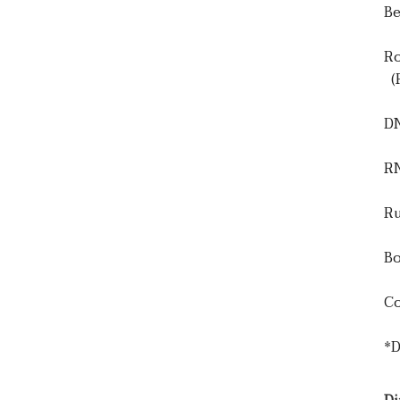
Be
Ro
(R
DN
RN
Ru
Bo
C
*D