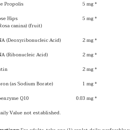
e Propolis
5 mg *
se Hips
5 mg *
osa canina) (fruit)
A (Deoxyribonucleic Acid)
2 mg *
A (Ribonucleic Acid)
2 mg *
tin
2 mg *
ron (as Sodium Borate)
1 mg *
oenzyme Q10
0.03 mg *
aily Value not established.