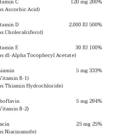
tamin C
120 mg 200%
s Ascorbic Acid)
tamin D
2,000 IU 500%
s Cholecalciferol)
tamin E
30 IU 100%
s dl-Alpha Tocopheryl Acetate)
hiamin
5 mg 333%
itamin B-1)
s Thiamin Hydrochloride)
boflavin
5 mg 294%
itamin B-2)
acin
25 mg 25%
s Niacinamide)