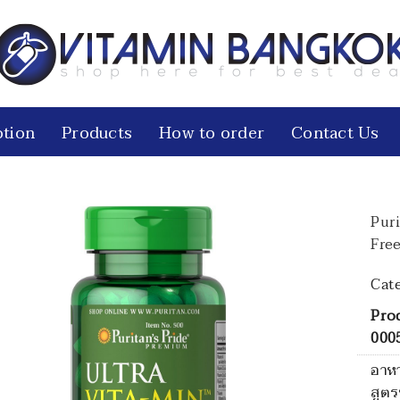
tion
Products
How to order
Contact Us
Puri
Fre
Cat
Pro
000
อาหา
สูตร