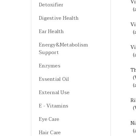
Vi
Detoxifier
(a
Digestive Health
Vi
Ear Health
(a
Energy&Metabolism
Vi
Support
(a
Enzymes
T
(V
Essential Oil
(a
External Use
Ri
E - Vitamins
(V
Eye Care
Ni
(a
Hair Care